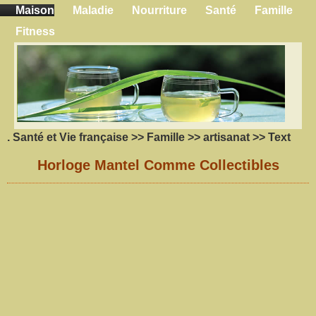
Maison
Maladie
Nourriture
Santé
Famille
Fitness
.
Santé et Vie française
>>
Famille
>>
artisanat
>> Text
Horloge Mantel Comme Collectibles