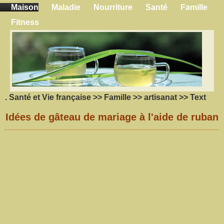
Maison
Maladie
Nourriture
Santé
Famille
Fitness
.
Santé et Vie française
>>
Famille
>>
artisanat
>> Text
Idées de gâteau de mariage à l'aide de ruban